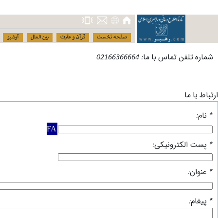
صفحه نخست
قرآن و عترت
بین الملل
آرشیو
شماره تلفن تماس با ما: 02166366664
ارتباط با ما
* نام:
* پست الکترونیکی:
* عنوان:
* پیغام: