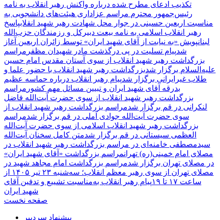
تکذیب ادعای مطرح شده درباره واکنش رهبر انقلاب به نامه
رئیس‌جمهور محترم
مراسم عزاداری هیئت‌های دانشجویی به
مناسبت اربعین حسینی در جوار محل شهادت رهبر شهید انقلاب
پاسخ
رهبر انقلاب اسلامی به نامه بیعت دبیرکل و رزمندگان حزب‌الله
لبنان
پویش «به نیابت از آقای شهید ایران» توسط زائران اربعین آغاز
شد
پیام تسلیت در پی درگذشت مادر شهیدان مظفر
مراسم
بزرگداشت رهبر شهید انقلاب از سوی آستان مقدس امام حسین
علیه‌السلام برگزار شد
بزرگداشت رهبر شهید انقلاب با حضور علما و
طلاب غیر‌‌‌ایرانی برگزار شد
پیام رهبر انقلاب درباره حماسه عظیم
بدرقه آقای شهید ایران و تبیین مسائل مهم کشور
مراسم
بزرگداشت رهبر شهید انقلاب از سوی حضرت آیت‌الله فاضل
لنکرانی در قم برگزار شد
مراسم بزرگداشت رهبر شهید انقلاب از
سوی حضرت آیت‌الله جوادی آملی در قم برگزار شد
مراسم
بزرگداشت رهبر شهید انقلاب اسلامی از سوی حضرت آیت‌الله
العظمی سیستانی در قم برگزار شد
متن کامل سخنان آیت‌الله
سیدمصطفی خامنه‌ای در مراسم بزرگداشت رهبر شهید انقلاب در
مصلای امام خمینی(ره) تهران
مراسم بزرگداشت «آقای شهید ایران»
در مصلای تهران برگزار شد
مراسم بزرگداشت امام مجاهد شهید در
مصلای تهران از سوی رهبر معظم انقلاب؛ سه‌شنبه ۲۳ تیر ۱۴۰۵ از
ساعت ۱۷ تا ۱۹
پیام رهبر انقلاب به‌مناسبت تشییع و تدفین آقای
شهید ایران
صفحه نخست
پیشنهاد سردبیر