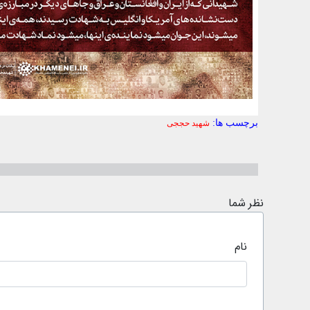
برچسب ها:
شهید حججی
نظر شما
نام